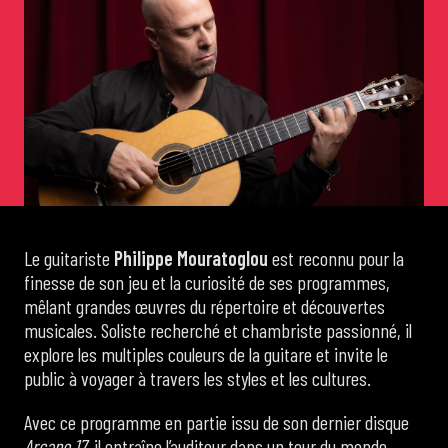
de Cortot
Concerts de midi et demi
Scolaires / Pass Culture
Piano Solo Jazz
Le guitariste
Philippe Mouratoglou
est reconnu pour la
finesse de son jeu et la curiosité de ses programmes,
La salle
mêlant grandes œuvres du répertoire et découvertes
musicales. Soliste recherché et chambriste passionné, il
explore les multiples couleurs de la guitare et invite le
L’événementiel
public à voyager à travers les styles et les cultures.
Avec ce programme en partie issu de son dernier disque
Les contacts
Arcane 17
, il entraîne l’auditeur dans un tour du monde