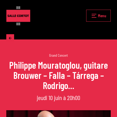
Skip
to
content
Fermer
Menu
Accueil
La programmation
Grand Concert
Philippe Mouratoglou, guitare
Brouwer – Falla – Tárrega –
Les grands concerts
Rodrigo…
Les Masterclasses
jeudi 10 juin à 20h00
Les Rencontres Musicales