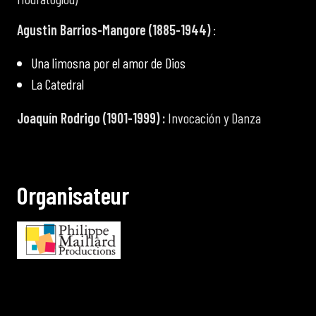
Agustin Barrios-Mangore (1885-1944)
:
Una limosna por el amor de Dios
La Catedral
Joaquín Rodrigo (1901-1999) :
Invocación y Danza
O
r
g
a
n
i
s
a
t
e
u
r