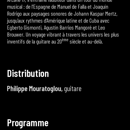
musical : de l’Espagne de Manuel de Falla et Joaquín
Rodrigo aux paysages sonores de Johann Kaspar Mertz,
jusqu’aux rythmes d’Amérique latine et de Cuba avec
Egberto Gismonti, Agustín Barrios Mangoré et Leo
Brouwer. Un voyage vibrant à travers les univers les plus
ème
inventifs de la guitare au 20
siècle et au-delà.
D
i
s
t
r
i
b
u
t
i
o
n
Philippe Mouratoglou,
guitare
P
r
o
g
r
a
m
m
e