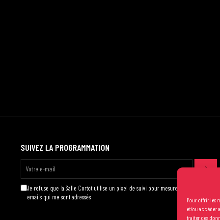
SUIVEZ LA PROGRAMMATION
Je refuse que la Salle Cortot utilise un pixel de suivi pour mesurer l'ouverture des
emails qui me sont adressés
Pour offrir les
et/ou accéder a
traiter des don