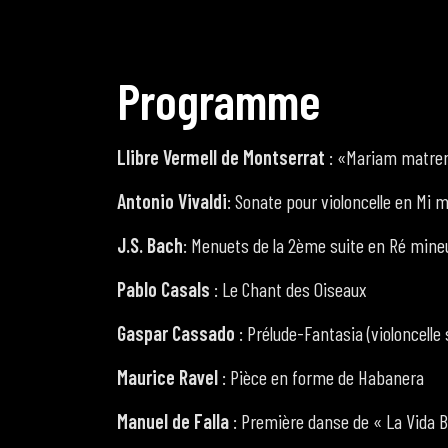
P
r
o
g
r
a
m
m
e
Llibre Vermell de Montserrat
: «Mariam matre
Antonio Vivaldi
: Sonate pour violoncelle en Mi m
J.S. Bach
: Menuets de la 2ème suite en Ré mineur
Pablo Casals
: Le Chant des Oiseaux
Gaspar Cassado
: Prélude-Fantasia (violoncelle 
Maurice Ravel
: Pièce en forme de Habanera
Manuel de Falla
: Première danse de « La Vida 