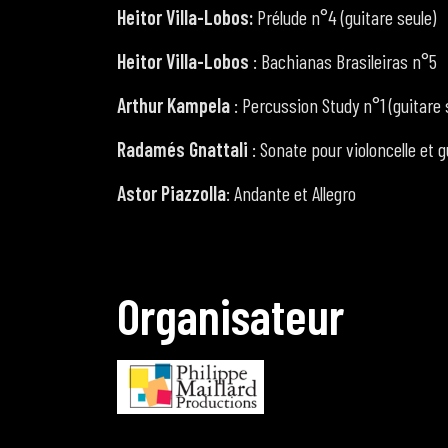
Heitor Villa-Lobos:
Prélude n°4 (guitare seule)
Heitor Villa-Lobos
: Bachianas Brasileiras n°5
Arthur Kampela
: Percussion Study n°1 (guitare 
Radamés Gnattali
: Sonate pour violoncelle et g
Astor Piazzolla
: Andante et Allegro
O
r
g
a
n
i
s
a
t
e
u
r