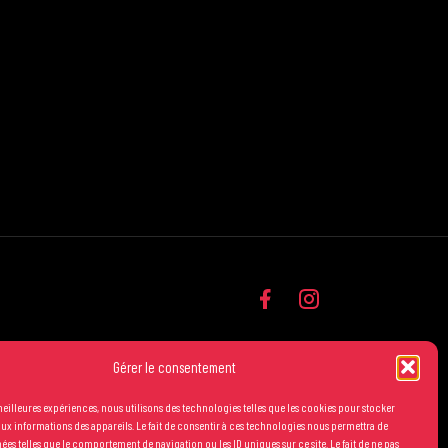
Gérer le consentement
 meilleures expériences, nous utilisons des technologies telles que les cookies pour stocker
ux informations des appareils. Le fait de consentir à ces technologies nous permettra de
nées telles que le comportement de navigation ou les ID uniques sur ce site. Le fait de ne pas