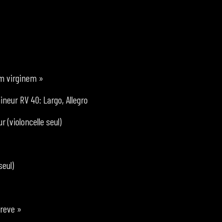
m virginem »
ineur RV 40: Largo, Allegro
 (violoncelle seul)
seul)
Breve »