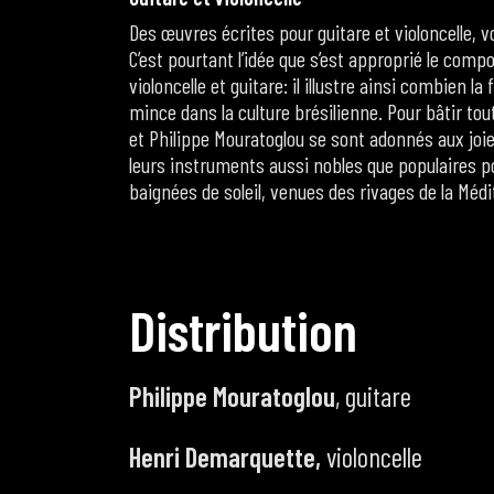
Des œuvres écrites pour guitare et violoncelle, vo
C’est pourtant l’idée que s’est approprié le com
violoncelle et guitare: il illustre ainsi combien l
mince dans la culture brésilienne. Pour bâtir t
et Philippe Mouratoglou se sont adonnés aux joies
leurs instruments aussi nobles que populaires po
baignées de soleil, venues des rivages de la Méd
D
i
s
t
r
i
b
u
t
i
o
n
Philippe Mouratoglou
, guitare
Henri Demarquette,
violoncelle