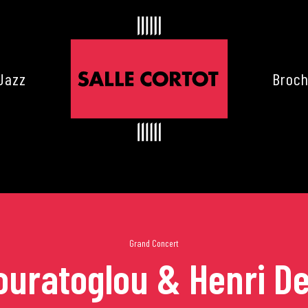
Jazz
Broch
Grand Concert
Mouratoglou & Henri D
es de Cortot