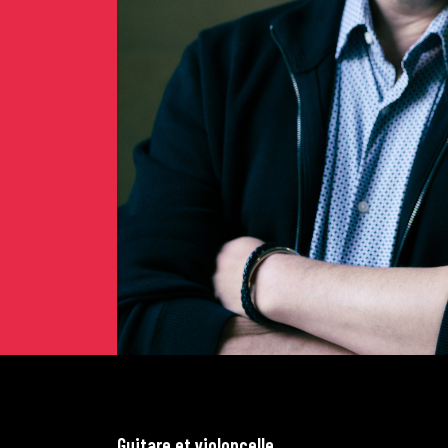
G
u
i
t
a
r
e
e
t
v
i
o
l
o
n
c
e
l
l
e