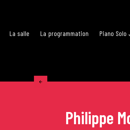
Skip
to
content
La salle
La programmation
Piano Solo 
Accueil
La programmation
Les grands concerts
Les Masterclasses
Philippe 
Les Rencontres Musical