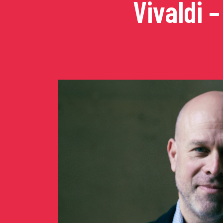
Vivaldi 
Concerts de midi et de
Scolaires / Pass Cultur
Piano Solo Jazz
La salle
L’événementiel
Les contacts