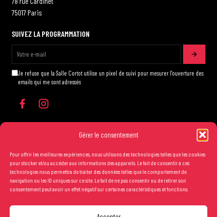
78 rue Cardinet
75017 Paris
SUIVEZ LA PROGRAMMATION
Je refuse que la Salle Cortot utilise un pixel de suivi pour mesurer l'ouverture des
emails qui me sont adressés
Gérer le consentement
Pour offrir les meilleures expériences, nous utilisons des technologies telles que les cookies
Les conditions générales de vente
pour stocker et/ou accéder aux informations des appareils. Le fait de consentir à ces
technologies nous permettra de traiter des données telles que le comportement de
Mentions légales
navigation ou les ID uniques sur ce site. Le fait de ne pas consentir ou de retirer son
consentement peut avoir un effet négatif sur certaines caractéristiques et fonctions.
Crédits
Carré Or : 45€
Accepter