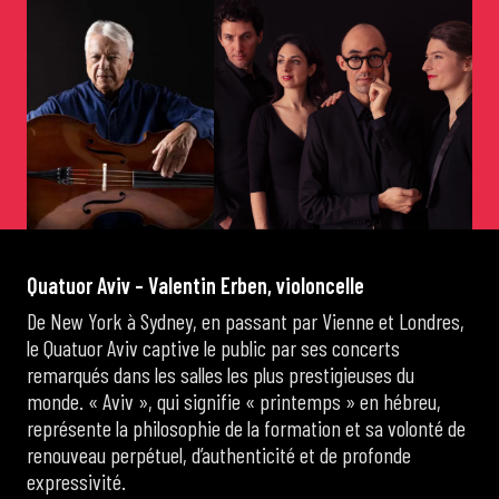
de Cortot
Concerts de midi et demi
Scolaires / Pass Culture
Piano Solo Jazz
Q
u
a
t
u
o
r
A
v
i
v
–
V
a
l
e
n
t
i
n
E
r
b
e
n
,
v
i
o
l
o
n
c
e
l
l
e
De New York à Sydney, en passant par Vienne et Londres,
La salle
le Quatuor Aviv captive le public par ses concerts
remarqués dans les salles les plus prestigieuses du
monde. « Aviv », qui signifie « printemps » en hébreu,
L’événementiel
représente la philosophie de la formation et sa volonté de
renouveau perpétuel, d’authenticité et de profonde
expressivité.
Les contacts