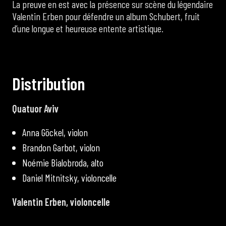
La preuve en est avec la présence sur scène du légendaire
Valentin Erben pour défendre un album Schubert, fruit
d’une longue et heureuse entente artistique.
D
i
s
t
r
i
b
u
t
i
o
n
Quatuor Aviv
Anna Göckel, violon
Brandon Garbot, violon
Noémie Bialobroda, alto
Daniel Mitnitsky, violoncelle
Valentin Erben, violoncelle