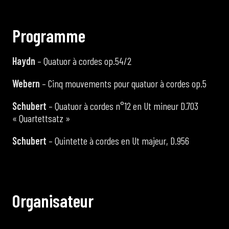
P
r
o
g
r
a
m
m
e
Haydn
– Quatuor à cordes op.54/2
Webern
– Cinq mouvements pour quatuor à cordes op.5
Schubert
– Quatuor à cordes n°12 en Ut mineur D.703
« Quartettsatz »
Schubert
– Quintette à cordes en Ut majeur, D.956
O
r
g
a
n
i
s
a
t
e
u
r