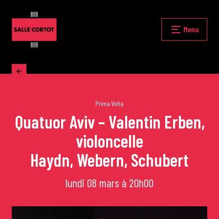
Skip
to
content
Fermer
Menu
Accueil
La programmation
Prima Volta
Quatuor Aviv – Valentin Erben,
violoncelle
Les grands concerts
Haydn, Webern, Schubert
Les Masterclasses
lundi 08 mars à 20h00
Les Rencontres Musicales