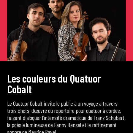
de Cortot
Concerts de midi et demi
Scolaires / Pass Culture
Piano Solo Jazz
L
e
s
c
o
u
l
e
u
r
s
d
u
Q
u
a
t
u
o
r
C
o
b
a
l
t
La salle
Le Quatuor Cobalt invite le public à un voyage à travers
L’événementiel
trois chefs-d’œuvre du répertoire pour quatuor à cordes,
faisant dialoguer l’intensité dramatique de Franz Schubert,
la poésie lumineuse de Fanny Hensel et le raffinement
Les contacts
sonore de Maurice Ravel.