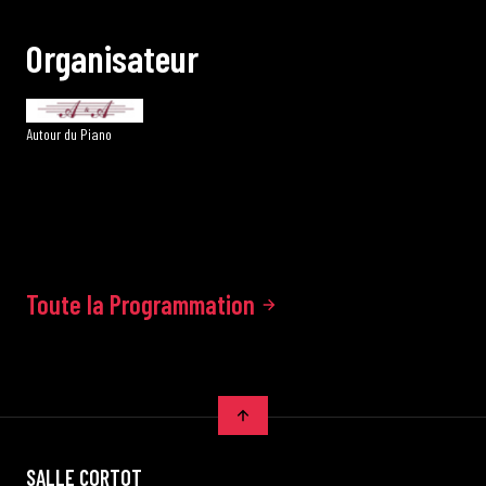
O
r
g
a
n
i
s
a
t
e
u
r
Autour du Piano
Toute la Programmation
SALLE CORTOT