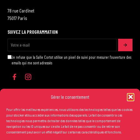
78 rue Cardinet
75017 Paris
SUIVEZ LA PROGRAMMATION
Je refuse que la Salle Cortot utilise un pixel de suivi pour mesurer l'ouverture des
emails qui me sont adressés
Gérer le consentement
Pour offrir les meilleures expériences, nous utilisons des technologies telles que les cookies
Les conditions générales de vente
pour stocker et/ou accéder aux informations des appareils. Le fait de consentir à ces
technologies nous permettra de traiter des données telles que le comportement de
Mentions légales
navigation ou les ID uniques sur ce site. Le fait de ne pas consentir ou de retirer son
consentement peut avoir un effet négatif sur certaines caractéristiques et fonctions.
Crédits