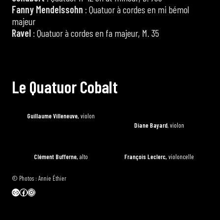
Fanny Mendelssohn
: Quatuor à cordes en mi bémol
majeur
Ravel
: Quatuor à cordes en fa majeur, M. 35
L
e
Q
u
a
t
u
o
r
C
o
b
a
l
t
Guillaume Villeneuve,
violon
Diane Bayard
, violon
Clément Bufferne,
alto
François Leclerc,
violoncelle
© Photos : Annie Éthier
Lien
Facebook
Instagram