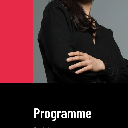
P
r
o
g
r
a
m
m
e