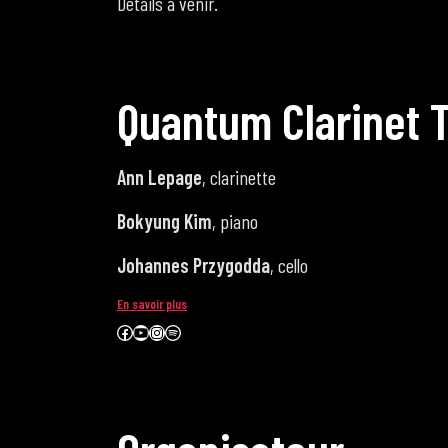
Détails à venir.
Q
u
a
n
t
u
m
C
l
a
r
i
n
e
t
Ann Lepage
, clarinette
Bokyung Kim
, piano
Johannes Przygodda
, cello
En savoir plus
Facebook
YouTube
Instagram
Spotify