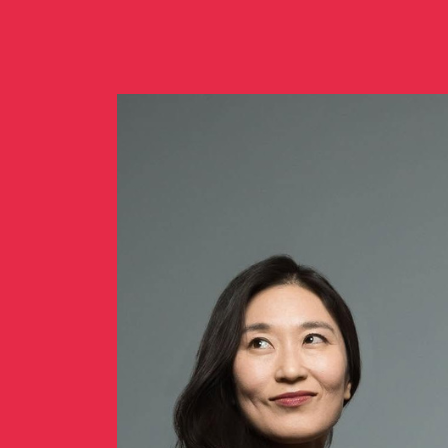
Concerts de midi et de
Scolaires / Pass Cultur
Piano Solo Jazz
La salle
L’événementiel
Les contacts