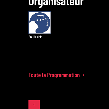
O
r
g
a
n
i
s
a
t
e
u
r
Pro Musicis
Toute la Programmation