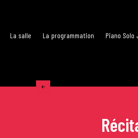
Skip
to
content
La salle
La programmation
Piano Solo 
Accueil
La programmation
Les grands concerts
Les Masterclasses
Récit
Les Rencontres Musical