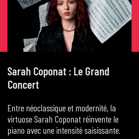
de Cortot
Concerts de midi et demi
Scolaires / Pass Culture
Sarah Coponat : Le Grand
Piano Solo Jazz
Concert
La salle
Entre néoclassique et modernité, la
L’événementiel
virtuose Sarah Coponat réinvente le
piano avec une intensité saisissante.
Les contacts