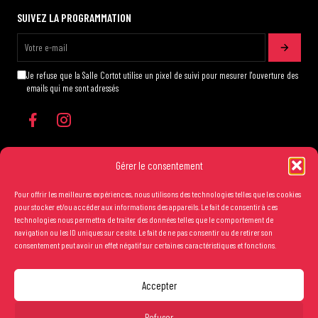
SUIVEZ LA PROGRAMMATION
Je refuse que la Salle Cortot utilise un pixel de suivi pour mesurer l'ouverture des
emails qui me sont adressés
Gérer le consentement
Pour offrir les meilleures expériences, nous utilisons des technologies telles que les cookies
Les conditions générales de vente
pour stocker et/ou accéder aux informations des appareils. Le fait de consentir à ces
technologies nous permettra de traiter des données telles que le comportement de
Mentions légales
navigation ou les ID uniques sur ce site. Le fait de ne pas consentir ou de retirer son
consentement peut avoir un effet négatif sur certaines caractéristiques et fonctions.
Crédits
Accepter
Copyright Salle Cortot © 2025 - Création studio
Ginger
-
Caroline de Vibraye
Carré Or : 60€ (Paquet cadeau avec Vinyl, CD et
Refuser