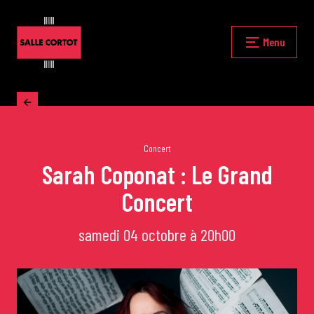
Skip
to
content
Fermer
Menu
Accueil
La programmation
Concert
Sarah Coponat : Le Grand
Concert
Les grands concerts
samedi 04 octobre à 20h00
Les Masterclasses
Les Rencontres Musicales