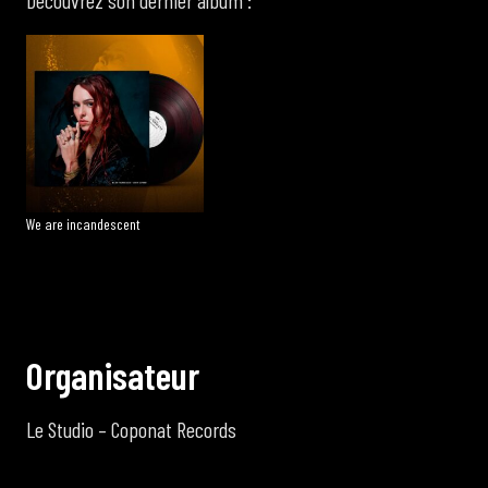
Découvrez son dernier album :
We are incandescent
O
r
g
a
n
i
s
a
t
e
u
r
Le Studio – Coponat Records