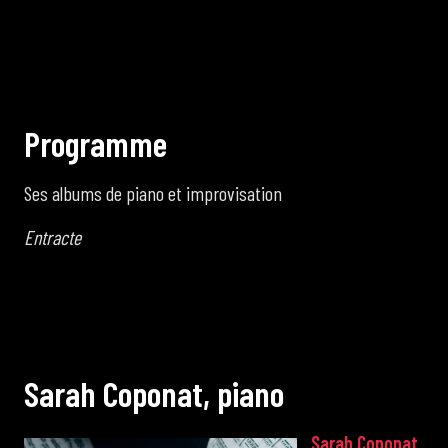
P
r
o
g
r
a
m
m
e
Ses albums de piano et improvisation
Entracte
S
a
r
a
h
C
o
p
o
n
a
t
,
p
i
a
n
o
Sarah Coponat