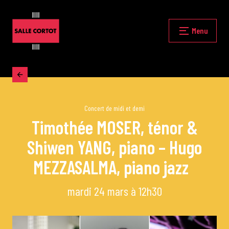
Skip
to
content
Fermer
Menu
Accueil
La programmation
Concert de midi et demi
Timothée MOSER, ténor &
Shiwen YANG, piano – Hugo
Les grands concerts
MEZZASALMA, piano jazz
Les Masterclasses
mardi 24 mars à 12h30
Les Rencontres Musicales