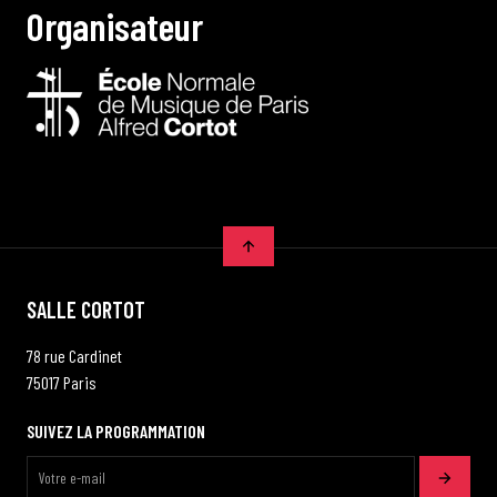
O
r
g
a
n
i
s
a
t
e
u
r
SALLE CORTOT
78 rue Cardinet
75017 Paris
SUIVEZ LA PROGRAMMATION