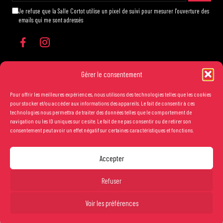
Je refuse que la Salle Cortot utilise un pixel de suivi pour mesurer l'ouverture des
emails qui me sont adressés
Gérer le consentement
Pour offrir les meilleures expériences, nous utilisons des technologies telles que les cookies
Les conditions générales de vente
pour stocker et/ou accéder aux informations des appareils. Le fait de consentir à ces
technologies nous permettra de traiter des données telles que le comportement de
Mentions légales
navigation ou les ID uniques sur ce site. Le fait de ne pas consentir ou de retirer son
consentement peut avoir un effet négatif sur certaines caractéristiques et fonctions.
Crédits
Accepter
Copyright Salle Cortot © 2025 - Création studio
Ginger
-
Caroline de Vibraye
Refuser
Entrée libre.
Voir les préférences