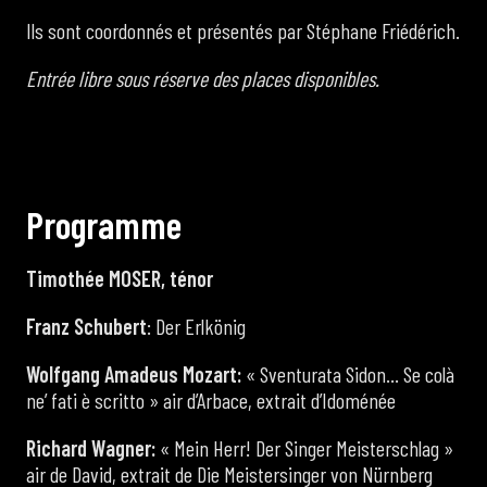
Ils sont coordonnés et présentés par Stéphane Friédérich.
Entrée libre sous réserve des places disponibles.
P
r
o
g
r
a
m
m
e
Timothée MOSER, ténor
Franz Schubert
: Der Erlkönig
Wolfgang Amadeus Mozart:
« Sventurata Sidon… Se colà
ne’ fati è scritto » air d’Arbace, extrait d’Idoménée
Richard Wagner:
« Mein Herr! Der Singer Meisterschlag »
air de David, extrait de Die Meistersinger von Nürnberg