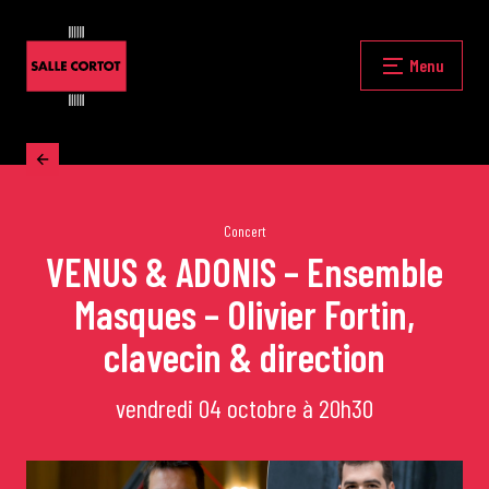
Skip
to
content
Fermer
Menu
Accueil
La programmation
Concert
VENUS & ADONIS – Ensemble
Masques – Olivier Fortin,
Les grands concerts
clavecin & direction
Les Masterclasses
vendredi 04 octobre à 20h30
Les Rencontres Musicales