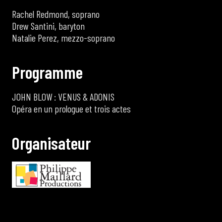
Rachel Redmond, soprano
Drew Santini, baryton
Natalie Perez, mezzo-soprano
P
r
o
g
r
a
m
m
e
JOHN BLOW : VENUS & ADONIS
Opéra en un prologue et trois actes
O
r
g
a
n
i
s
a
t
e
u
r