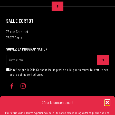
SALLE CORTOT
78 rue Cardinet
75017 Paris
SUIVEZ LA PROGRAMMATION
Je refuse que la Salle Cortot utilise un pixel de suivi pour mesurer l'ouverture des
emails qui me sont adressés
Gérer le consentement
Pour offrir les meilleures expériences, nous utilisons des technologies telles que les cookies
Les conditions générales de vente