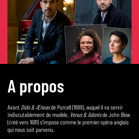
de Cortot
Concerts de midi et demi
Scolaires / Pass Culture
Piano Solo Jazz
A
p
r
o
p
o
s
La salle
Avant
Dido & Æneas
de Purcell (1689), auquel il va servir
L’événementiel
indiscutablement de modèle,
Venus & Adonis
de John Blow
(créé vers 1681) s’impose comme le premier opéra anglais
qui nous soit parvenu.
Les contacts