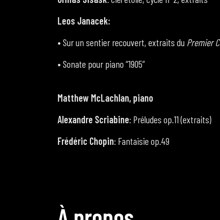
Leos Janacek:
• Sur un sentier recouvert, extraits du
Premier C
• Sonate pour piano “1905”
Matthew McLachlan, piano
Alexandre Scriabine
: Préludes op.11 (extraits)
Frédéric Chopin
: Fantaisie op.49
À
p
r
o
p
o
s