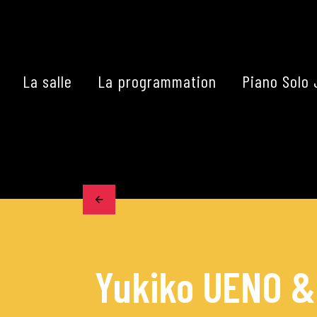
Skip
to
content
La salle
La programmation
Piano Solo 
Accueil
La programmation
Les grands concerts
Les Masterclasses
Yukiko UENO & 
Les Rencontres Musical