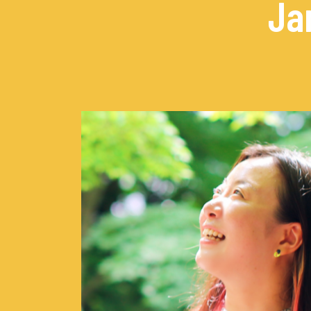
Ja
Concerts de midi et de
Scolaires / Pass Cultur
Piano Solo Jazz
La salle
L’événementiel
Les contacts