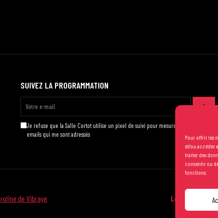
SUIVEZ LA PROGRAMMATION
Je refuse que la Salle Cortot utilise un pixel de suivi pour mesurer l'ouverture des
emails qui me sont adressés
Pour offrir les
et/ou accéder a
traiter des don
consentir ou de
fonctions.
roline de Vibraye
Les conditions 
A