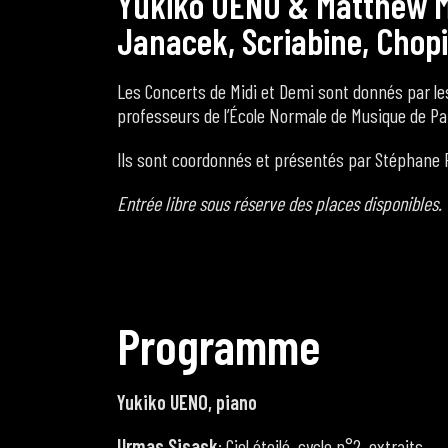
Y
u
k
i
k
o
U
E
N
O
&
M
a
t
t
h
e
w
J
a
n
a
c
e
k
,
S
c
r
i
a
b
i
n
e
,
C
h
o
p
i
Les Concerts de Midi et Demi sont donnés par les
professeurs de l’École Normale de Musique de Pa
Ils sont coordonnés et présentés par Stéphane F
Entrée libre sous réserve des places disponibles.
P
r
o
g
r
a
m
m
e
Yukiko UENO, piano
Urmas Sisask
: Ciel étoilé, cycle n°2, extraits