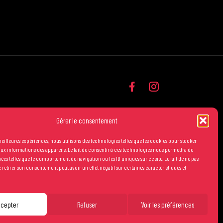
Gérer le consentement
 meilleures expériences, nous utilisons des technologies telles que les cookies pour stocker
ux informations des appareils. Le fait de consentir à ces technologies nous permettra de
nées telles que le comportement de navigation ou les ID uniques sur ce site. Le fait de ne pas
 retirer son consentement peut avoir un effet négatif sur certaines caractéristiques et
générales de vente
Mentions légales
Crédits
ccepter
Refuser
Voir les préférences