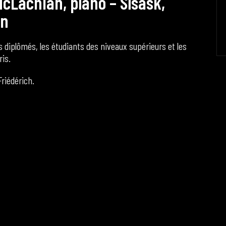
M
c
L
a
c
h
l
a
n
,
p
i
a
n
o
–
S
i
s
a
s
k
,
n
 diplômés, les étudiants des niveaux supérieurs et les
ris.
riédérich.