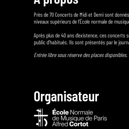
Près de 70 Concerts de Midi et Demi sont donné
niveaux supérieurs de l’École normale de musiqu
Après plus de 40 ans d’existence, ces concerts so
public d’habitués. Ils sont présentés par le jour
Entrée libre sous réserve des places disponibles.
O
r
g
a
n
i
s
a
t
e
u
r