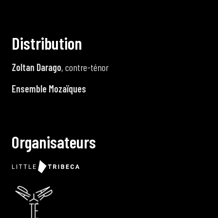
D
i
s
t
r
i
b
u
t
i
o
n
Zoltan Darago
, contre-ténor
Ensemble Mozaïques
O
r
g
a
n
i
s
a
t
e
u
r
s