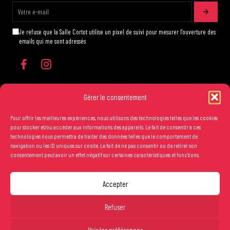
Je refuse que la Salle Cortot utilise un pixel de suivi pour mesurer l'ouverture des
emails qui me sont adressés
Gérer le consentement
Pour offrir les meilleures expériences, nous utilisons des technologies telles que les cookies
Les conditions générales de vente
pour stocker et/ou accéder aux informations des appareils. Le fait de consentir à ces
technologies nous permettra de traiter des données telles que le comportement de
Mentions légales
navigation ou les ID uniques sur ce site. Le fait de ne pas consentir ou de retirer son
consentement peut avoir un effet négatif sur certaines caractéristiques et fonctions.
Crédits
Carré Or : 45€
Réserver
Catégorie 1 : 35€
Accepter
Catégorie 2 : 22€
Copyright Salle Cortot © 2025 - Création studio
Ginger
-
Caroline de Vibraye
Tarif réduit* : 15€
Gratuit pour les -12 ans.
Refuser
*Jeunes -26 ans, demandeurs d’emploi, détenteurs
Voir les préférences