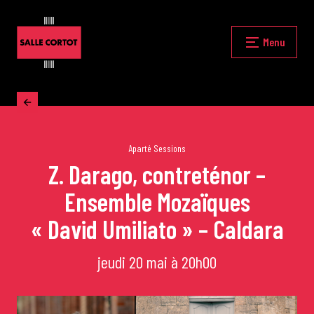
Skip
to
content
Fermer
Menu
Accueil
La programmation
Aparté Sessions
Z. Darago, contreténor –
Ensemble Mozaïques
Les grands concerts
« David Umiliato » – Caldara
Les Masterclasses
jeudi 20 mai à 20h00
Les Rencontres Musicales