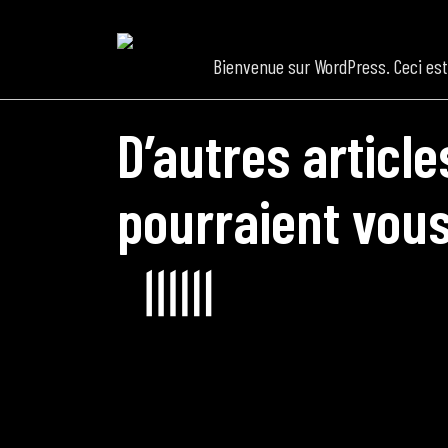
Concerts de midi et de
Bienvenue sur WordPress. Ceci est
Scolaires / Pass Cultur
D’autres article
Piano Solo Jazz
pourraient vous
La salle
L’événementiel
Les contacts