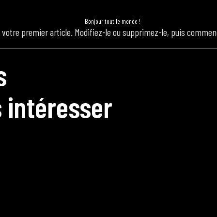
mi
 votre premier article. Modifiez-le ou supprimez-le, puis commenc
e
s
 intéresser