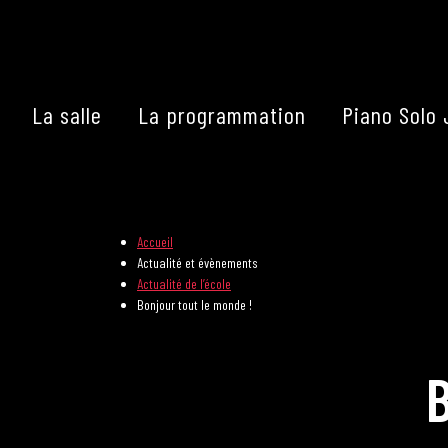
Skip
to
content
La salle
La programmation
Piano Solo 
Accueil
La programmation
Accueil
Actualité et évènements
Les grands concerts
Actualité de l’école
Bonjour tout le monde !
Les Masterclasses
B
Les Rencontres Musical