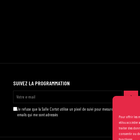
SUIVEZ LA PROGRAMMATION
Je refuse que la Salle Cortot utilise un pixel de suivi pour mesurer l'ouverture des
emails qui me sont adressés
Pour offrir les
et/ou accéder a
traiter des don
consentir ou de
fonctions.