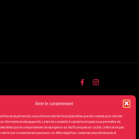
Gérer le consentement
 meilleures expériences, nous utilisons des technologies telles que les cookies pour stocker
ux informations des appareils. Le fait de consentir à ces technologies nous permettra de
nées telles que le comportement de navigation ou les ID uniques sur ce site. Le fait de ne pas
 retirer son consentement peut avoir un effet négatif sur certaines caractéristiques et